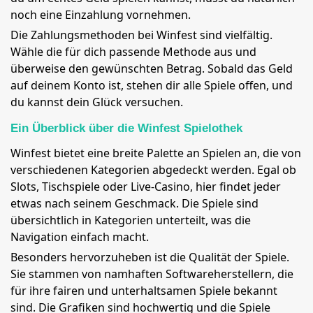
noch eine Einzahlung vornehmen.
Die Zahlungsmethoden bei Winfest sind vielfältig.
Wähle die für dich passende Methode aus und
überweise den gewünschten Betrag. Sobald das Geld
auf deinem Konto ist, stehen dir alle Spiele offen, und
du kannst dein Glück versuchen.
Ein Überblick über die Winfest Spielothek
Winfest bietet eine breite Palette an Spielen an, die von
verschiedenen Kategorien abgedeckt werden. Egal ob
Slots, Tischspiele oder Live-Casino, hier findet jeder
etwas nach seinem Geschmack. Die Spiele sind
übersichtlich in Kategorien unterteilt, was die
Navigation einfach macht.
Besonders hervorzuheben ist die Qualität der Spiele.
Sie stammen von namhaften Softwareherstellern, die
für ihre fairen und unterhaltsamen Spiele bekannt
sind. Die Grafiken sind hochwertig und die Spiele