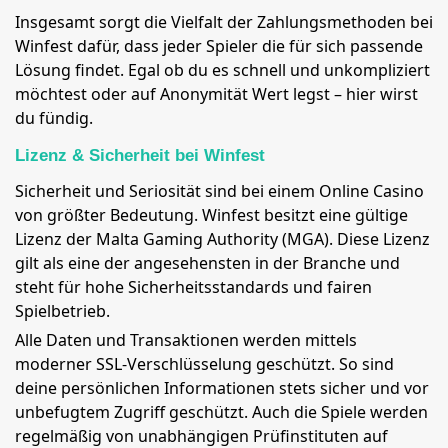
Insgesamt sorgt die Vielfalt der Zahlungsmethoden bei
Winfest dafür, dass jeder Spieler die für sich passende
Lösung findet. Egal ob du es schnell und unkompliziert
möchtest oder auf Anonymität Wert legst – hier wirst
du fündig.
Lizenz & Sicherheit bei Winfest
Sicherheit und Seriosität sind bei einem Online Casino
von größter Bedeutung. Winfest besitzt eine gültige
Lizenz der Malta Gaming Authority (MGA). Diese Lizenz
gilt als eine der angesehensten in der Branche und
steht für hohe Sicherheitsstandards und fairen
Spielbetrieb.
Alle Daten und Transaktionen werden mittels
moderner SSL-Verschlüsselung geschützt. So sind
deine persönlichen Informationen stets sicher und vor
unbefugtem Zugriff geschützt. Auch die Spiele werden
regelmäßig von unabhängigen Prüfinstituten auf