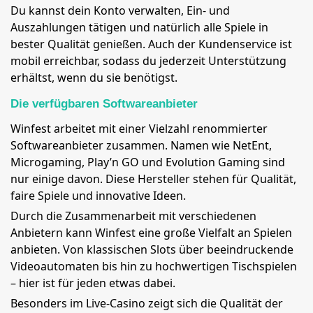
Du kannst dein Konto verwalten, Ein- und
Auszahlungen tätigen und natürlich alle Spiele in
bester Qualität genießen. Auch der Kundenservice ist
mobil erreichbar, sodass du jederzeit Unterstützung
erhältst, wenn du sie benötigst.
Die verfügbaren Softwareanbieter
Winfest arbeitet mit einer Vielzahl renommierter
Softwareanbieter zusammen. Namen wie NetEnt,
Microgaming, Play’n GO und Evolution Gaming sind
nur einige davon. Diese Hersteller stehen für Qualität,
faire Spiele und innovative Ideen.
Durch die Zusammenarbeit mit verschiedenen
Anbietern kann Winfest eine große Vielfalt an Spielen
anbieten. Von klassischen Slots über beeindruckende
Videoautomaten bis hin zu hochwertigen Tischspielen
– hier ist für jeden etwas dabei.
Besonders im Live-Casino zeigt sich die Qualität der