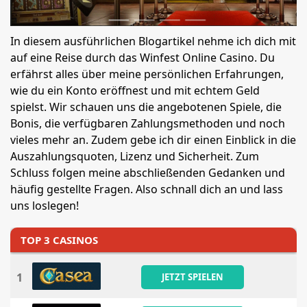
In diesem ausführlichen Blogartikel nehme ich dich mit
auf eine Reise durch das Winfest Online Casino. Du
erfährst alles über meine persönlichen Erfahrungen,
wie du ein Konto eröffnest und mit echtem Geld
spielst. Wir schauen uns die angebotenen Spiele, die
Bonis, die verfügbaren Zahlungsmethoden und noch
vieles mehr an. Zudem gebe ich dir einen Einblick in die
Auszahlungsquoten, Lizenz und Sicherheit. Zum
Schluss folgen meine abschließenden Gedanken und
häufig gestellte Fragen. Also schnall dich an und lass
uns loslegen!
TOP 3 CASINOS
1
JETZT SPIELEN