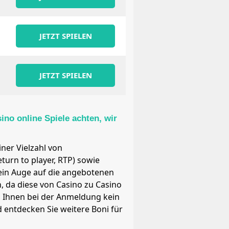
JETZT SPIELEN
JETZT SPIELEN
no online Spiele achten, wir
iner Vielzahl von
turn to player, RTP) sowie
 ein Auge auf die angebotenen
 da diese von Casino zu Casino
ss Ihnen bei der Anmeldung kein
d entdecken Sie weitere Boni für