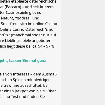
bieten etablierte österreichische
rat (Baccara) – und seit kurzem
der Casinospiele gibt es
 NetEnt, Yggdrasil und
So erfreut sich im online Casino
Online Casino Österreich ‘s nur
stützt (manchmal sogar nur auf
Ihre Lieblingsspiele angeboten
h liegt diese bei ca. 94 – 97 %).
geht, lassen Sie mal ganz
piels von Interesse – dem Ausmaß
schen Spielen mit niedriger
re Gewinne ausschüttet. Bei
er einen Jackpot von bis zu über
asino Test und finden Sie