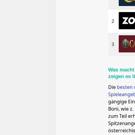
2
3
Was macht 
zeigen es 
Die
besten 
Spieleange
gängige Ein
Boni, wie z
zum Teil er
Spitzenange
österreichi