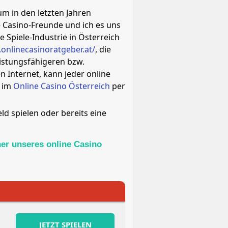
m in den letzten Jahren
Casino-Freunde und ich es uns
 Spiele-Industrie in Österreich
onlinecasinoratgeber.at/
, die
eistungsfähigeren bzw.
 Internet, kann jeder online
C im
Online Casino Österreich
per
ld spielen oder bereits eine
ner unseres online Casino
JETZT SPIELEN