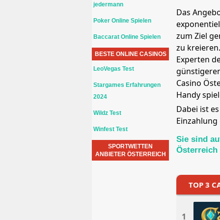
jedermann
Das Angebot
Poker Online Spielen
exponentie
zum Ziel ge
Baccarat Online Spielen
zu kreieren
BESTE ONLINE CASINOS
Experten de
LeoVegas Test
günstigeren
Casino Öste
Stargames Erfahrungen
Handy spiel
2024
Dabei ist e
Wildz Test
Einzahlung 
Winfest Test
Sie sind a
SPORTWETTEN
Österreich
ANBIETER ÖSTERREICH
TOP 3 C
1