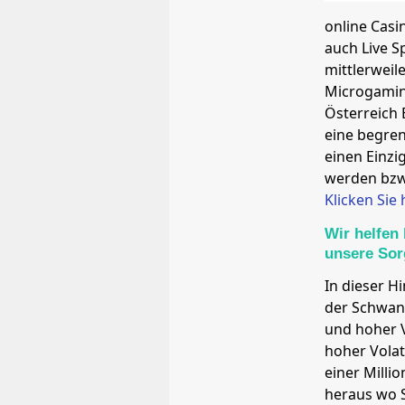
online Casi
auch Live S
mittlerweil
Microgaming
Österreich 
eine begre
einen Einzig
werden bzw. 
Klicken Sie 
Wir helfen 
unsere Sor
In dieser H
der Schwank
und hoher V
hoher Volat
einer Milli
heraus wo S