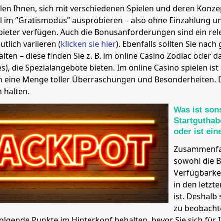
en Ihnen, sich mit verschiedenen Spielen und deren Konz
el im ”Gratismodus” ausprobieren – also ohne Einzahlung u
ieter verfügen. Auch die Bonusanforderungen sind ein re
utlich variieren (
klicken sie hier
). Ebenfalls sollten Sie nach
lten – diese finden Sie z. B. im online Casino Zodiac oder 
ites), die Spezialangebote bieten. Im online Casino spielen is
 eine Menge toller Überraschungen und Besonderheiten. D
 halten.
Was ist son
Startguthab
oder ist ei
Zusammenfa
sowohl die Be
Verfügbarkei
in den letzt
ist. Deshalb
zu beobachte
 folgende Punkte im Hinterkopf behalten, bevor Sie sich für 