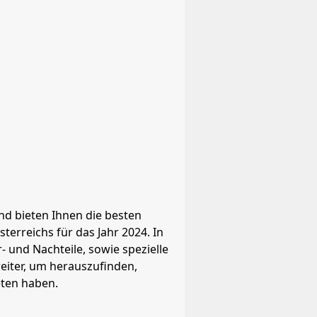
nd bieten Ihnen die besten
terreichs für das Jahr 2024. In
r- und Nachteile, sowie spezielle
weiter, um herauszufinden,
eten haben.