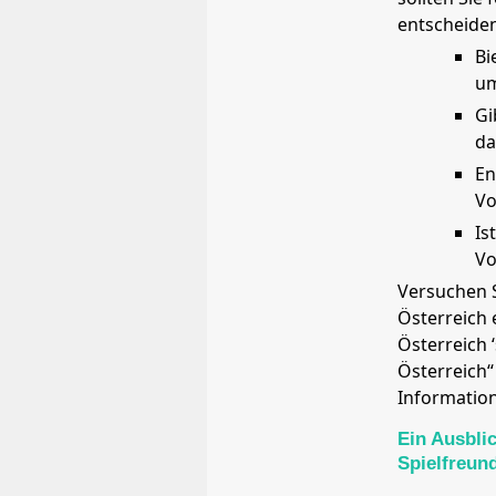
entscheiden
Bi
um
Gi
da
En
Vo
Is
Vo
Versuchen S
Österreich 
Österreich 
Österreich“
Information
Ein Ausblic
Spielfreun