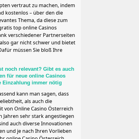
epten vertraut zu machen, indem
nd kostenlos – über den die
levantes Thema, da diese zum
 gratis top online Casinos
dank verschiedener Partnerseiten
t also gar nicht schwer und bietet
afür müssen Sie bloß Ihre
st noch relevant? Gibt es auch
en für neue online Casinos
ne Einzahlung immer nötig
ssend kann man sagen, dass
liebtheit, als auch die
t von Online Casino Österreich
en Jahren sehr stark angestiegen
 sind auch diverse Innovationen
n und je nach Ihren Vorlieben
Ihr online Casino Österreich