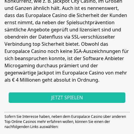
Konkurrenz, wie z. B. Jackpot City Casino, im Großen
und Ganzen ähnlich hält. Auch ist es nennenswert,
dass das Europalace Casino die Sicherheit der Kunden
ernst nimmt, da neben der Spielsuchtprävention
sämtliche Angebote geprüft und lizensiert sind und
obendrein der Datenfluss via SSL-verschlüsselter
Verbindung top Sicherheit bietet. Obwohl das
Europalace Casino noch keine IGA-Auszeichnungen für
sich beanspruchen konnte, ist der Software Anbieter
Microgaming durchaus prämiert und der
gegenwärtige Jackpot im Europalace Casino von mehr
als € 4 Millionen geht absolut in Ordnung.
JETZT SPIELEN
Sofern Sie Interesse haben, neben dem Europalace Casino über anderen
Top Online Casinos mehr erfahren wollen, können Sie einen der
nachfolgenden Links auswählen: