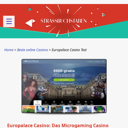
☰
Home
Beste online Casinos
Europalace Casino Test
Europalace Casino: Das Microgaming Casino