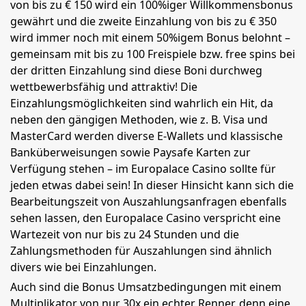
von bis zu € 150 wird ein 100%iger Willkommensbonus
gewährt und die zweite Einzahlung von bis zu € 350
wird immer noch mit einem 50%igem Bonus belohnt –
gemeinsam mit bis zu 100 Freispiele bzw. free spins bei
der dritten Einzahlung sind diese Boni durchweg
wettbewerbsfähig und attraktiv! Die
Einzahlungsmöglichkeiten sind wahrlich ein Hit, da
neben den gängigen Methoden, wie z. B. Visa und
MasterCard werden diverse E-Wallets und klassische
Banküberweisungen sowie Paysafe Karten zur
Verfügung stehen – im Europalace Casino sollte für
jeden etwas dabei sein! In dieser Hinsicht kann sich die
Bearbeitungszeit von Auszahlungsanfragen ebenfalls
sehen lassen, den Europalace Casino verspricht eine
Wartezeit von nur bis zu 24 Stunden und die
Zahlungsmethoden für Auszahlungen sind ähnlich
divers wie bei Einzahlungen.
Auch sind die Bonus Umsatzbedingungen mit einem
Multiplikator von nur 30x ein echter Renner, denn eine