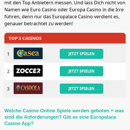
mit den Top Anbietern messen. Und lass Dich nicht von
Namen wie Euro Casino oder Europa Casino in die Irre
führen, denn nur das Europalace Casino verdient es,
genauer betrachtet zu werden!
TOP 3 CASINOS
1
JETZT SPIELEN
2
JETZT SPIELEN
3
JETZT SPIELEN
Welche Casino Online Spiele werden geboten + was
sind die Anforderungen? Gib es eine Europalace
Casino App?